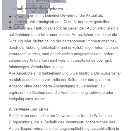
Gewährleistungsrecht
Medizinrecht
1. Inhalt des Onlineangebotes
Arbeitsrecht
Der Autor übernimmt keinerlei Gewähr für die Aktualität,
Kontakt
Korrektheit, Vollständigkeit oder Qualität der bereitgestellten
Partner
Links
Informationen. Haftungsansprüche gegen den Autor, welche sich
auf Schäden materieller oder ideeller Art beziehen, die durch die
Nutzung oder Nichtnutzung der dargebotenen Informationen bzw.
durch die Nutzung fehlerhafter und unvollständiger Informationen
verursacht wurden, sind grundsätzlich ausgeschlossen, sofern
seitens des Autors kein nachweislich vorsätzliches oder grob
fahrlässiges Verschulden vorliegt.
Alle Angebote sind freibleibend und unverbindlich. Der Autor behält
es sich ausdrücklich vor, Teile der Seiten oder das gesamte
Angebot ohne gesonderte Ankündigung zu verändern, zu
ergänzen, zu löschen oder die Veröffentlichung zeitweise oder
endgültig einzustellen.
2. Verweise und Links
Bei direkten oder indirekten Verweisen auf fremde Webseiten
("Hyperlinks"), die außerhalb des Verantwortungsbereiches des
Autors liegen, würde eine Haftungsverpflichtung ausschließlich in