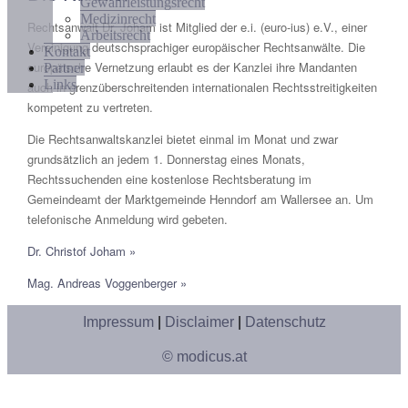
Gewährleistungsrecht
Medizinrecht
Rechtsanwalt Dr. Joham ist Mitglied der e.i. (euro-ius) e.V., einer
Arbeitsrecht
Vereinigung deutschsprachiger europäischer Rechtsanwälte. Die
Kontakt
europäische Vernetzung erlaubt es der Kanzlei ihre Mandanten
Partner
Links
auch in grenzüberschreitenden internationalen Rechtsstreitigkeiten
kompetent zu vertreten.
Die Rechtsanwaltskanzlei bietet einmal im Monat und zwar
grundsätzlich an jedem 1. Donnerstag eines Monats,
Rechtssuchenden eine kostenlose Rechtsberatung im
Gemeindeamt der Marktgemeinde Henndorf am Wallersee an. Um
telefonische Anmeldung wird gebeten.
Dr. Christof Joham »
Mag. Andreas Voggenberger »
Impressum
|
Disclaimer
|
Datenschutz
© modicus.at