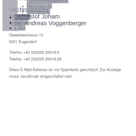
Gewährleistungsrecht
Medizinrecht
Rechtsanwälte
Arbeitsrecht
Dr. Christof Joham
Kontakt
Mag. Andreas Voggenberger
Partner
Links
Gewerbestrasse 13
5301 Eugendorf
Telefon +43 (0)6225 20018-0
Telefax +43 (0)6225 20018-29
Diese E-Mail-Adresse ist vor Spambots geschützt! Zur Anzeige
muss JavaScript eingeschaltet sein.